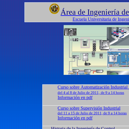
Área de Ingeniería d
Escuela Universitaria de Ingen
Curso sobre
Automatización Industrial
del 4 al 8 de Julio de 2011,
de 9 a 14 horas
Información en
pdf
Curso sobre
Supervisión Industrial
del 11 a 15 de Julio de 2011, de
9 a
14 horas
Información en
pdf
Historia de la Ingeniería de Control